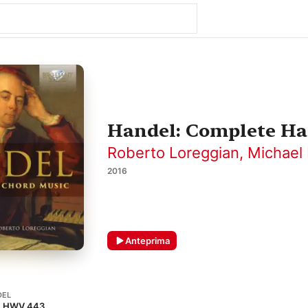
Handel: Complete Ha
Roberto Loreggian
,
Michael
2016
Anteprima
DEL
e, HWV 443