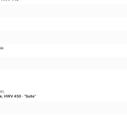
le
DEL
re, HWV 450 · “Suite”