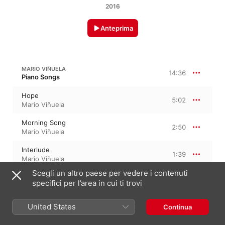
2016
Anteprima
MARIO VIÑUELA
14:36
Piano Songs
Hope
5:02
Mario Viñuela
Morning Song
2:50
Mario Viñuela
Interlude
1:39
Mario Viñuela
Scegli un altro paese per vedere i contenuti
Seaside Song
3:01
specifici per l’area in cui ti trovi
Mario Viñuela
At the End of Winter
United States
Continua
2:02
Mario Viñuela