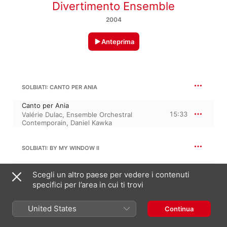
Divertimento Ensemble
2004
Anteprima
SOLBIATI: CANTO PER ANIA
Canto per Ania
15:33
Valérie Dulac
,
Ensemble Orchestral
Contemporain
,
Daniel Kawka
SOLBIATI: BY MY WINDOW II
By My Window
Scegli un altro paese per vedere i contenuti
18:52
Daniel Kawka
,
Ancuza Aprodu
,
Ensemble Orchestral Contemporain
specifici per l’area in cui ti trovi
United States
15:18
Continua
SOLBIATI: 4 PEZZI
No. 1, Con profonda inquietudine -