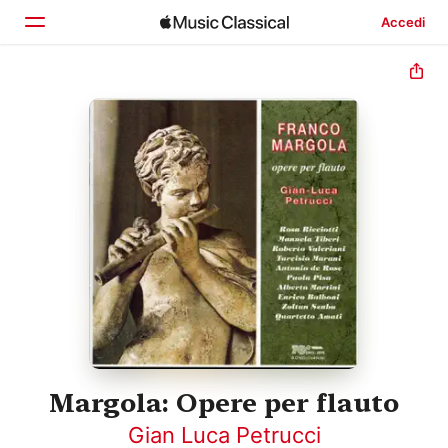
Accedi
Home
Scopri
Cerca
Margola: Opere per flauto
Gian Luca Petrucci