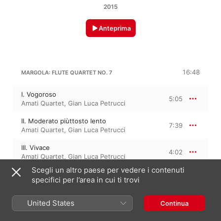
2015
Anteprima
16:48
MARGOLA: FLUTE QUARTET NO. 7
I. Vogoroso
5:05
Amati Quartet
,
Gian Luca Petrucci
II. Moderato piùttosto lento
7:39
Amati Quartet
,
Gian Luca Petrucci
III. Vivace
4:02
Amati Quartet
,
Gian Luca Petrucci
Scegli un altro paese per vedere i contenuti
specifici per l’area in cui ti trovi
FRANCO MARGOLA
La Longobarda, dC. 208
United States
La Longobarda
Continua
8:35
Paola Pisa
,
Roberto Valeriani
,
Gian
Luca Petrucci