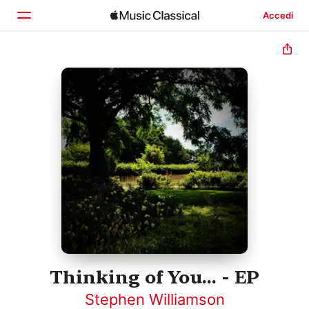
Accedi
Home
Scopri
Cerca
Thinking of You... - EP
Stephen Williamson