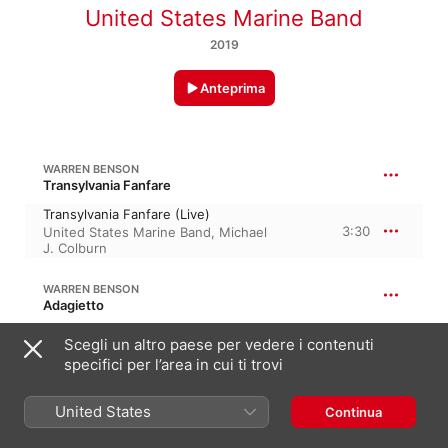
United States Marine Band
2019
Anteprima
WARREN BENSON
Transylvania Fanfare
Transylvania Fanfare (Live)
3:30
United States Marine Band
,
Michael
J. Colburn
WARREN BENSON
Adagietto
Adagietto (Live)
Scegli un altro paese per vedere i contenuti
11:25
United States Marine Band
,
Colonel
specifici per l’area in cui ti trovi
Timothy W. Foley
United States
WARREN BENSON
Continua
The Solitary Dancer