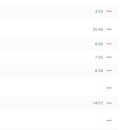
3:23
20:45
6:05
7:45
6:54
14:07