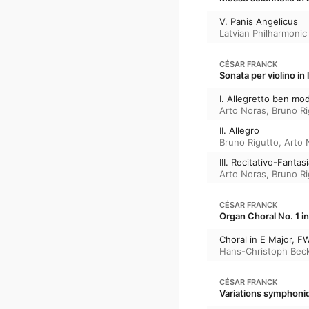
V. Panis Angelicus
Latvian Philharmoni
CÉSAR FRANCK
Sonata per violino in
I. Allegretto ben mo
Arto Noras
,
Bruno Ri
II. Allegro
Bruno Rigutto
,
Arto 
III. Recitativo-Fanta
Arto Noras
,
Bruno Ri
CÉSAR FRANCK
Organ Choral No. 1 i
Choral in E Major, F
Hans-Christoph Bec
CÉSAR FRANCK
Variations symphoniq