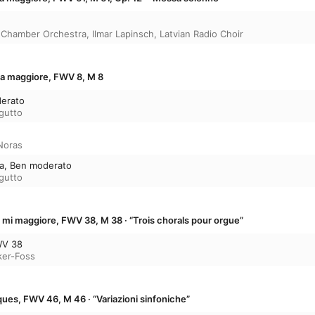
c Chamber Orchestra
,
Ilmar Lapinsch
,
Latvian Radio Choir
 la maggiore, FWV 8, M 8
derato
gutto
Noras
sia, Ben moderato
gutto
n mi maggiore, FWV 38, M 38 · “Trois chorals pour orgue”
WV 38
ker-Foss
ues, FWV 46, M 46 · “Variazioni sinfoniche”