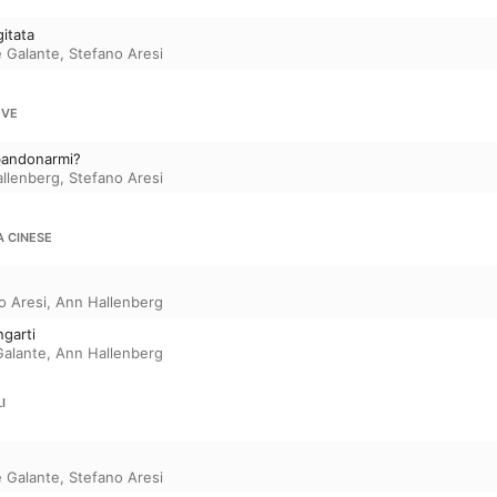
itata
e Galante
,
Stefano Aresi
OVE
bandonarmi?
llenberg
,
Stefano Aresi
A CINESE
o Aresi
,
Ann Hallenberg
ngarti
Galante
,
Ann Hallenberg
I
e Galante
,
Stefano Aresi