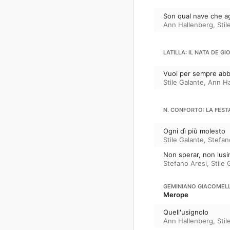
Son qual nave che ag
Ann Hallenberg
,
Stil
LATILLA: IL NATA DE GI
Vuoi per sempre ab
Stile Galante
,
Ann Ha
N. CONFORTO: LA FEST
Ogni dì più molesto
Stile Galante
,
Stefan
Non sperar, non lusi
Stefano Aresi
,
Stile 
GEMINIANO GIACOMELL
Merope
Quell'usignolo
Ann Hallenberg
,
Stil