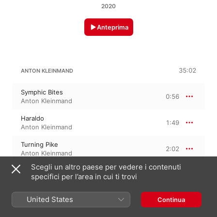
2020
Anteprima
35:02
ANTON KLEINMAND
Symphic Bites
0:56
Anton Kleinmand
Haraldo
1:49
Anton Kleinmand
Turning Pike
2:02
Anton Kleinmand
Scegli un altro paese per vedere i contenuti
Doorstep
2:01
specifici per l’area in cui ti trovi
Anton Kleinmand
Duden Sun
United States
Continua
1:55
Anton Kleinmand