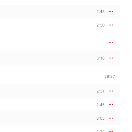
2:43
2:30
6:18
29:27
2:31
2:45
3:05
3:24