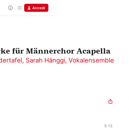
Accedi
ke für Männerchor Acapella
dertafel
,
Sarah Hänggi
,
Vokalensemble
5:13