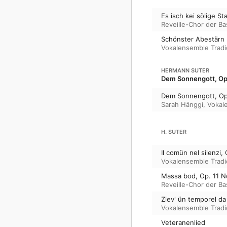
Es isch kei sölige S
Reveille-Chor der Bas
Schönster Abestärn
Vokalensemble Trad
HERMANN SUTER
Dem Sonnengott, Op
Dem Sonnengott, Op
Sarah Hänggi
,
Vokal
H. SUTER
Il comün nel silenzi, 
Vokalensemble Trad
Massa bod, Op. 11 N
Reveille-Chor der Bas
Ziev' ün temporel da
Vokalensemble Trad
Veteranenlied