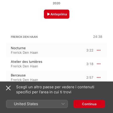
2020
Anteprima
24:38
FRERICK DEN HAAN
Nocturne
3:22
Frerick Den Haan
Atelier des lumières
3:18
Frerick Den Haan
Berceuse
2:57
Frerick Den Haan
Scegli un altro paese per vedere i contenuti
Prélude du printemps
2:40
specifici per l’area in cui ti trovi
Frerick Den Haan
Hypnagogie
United States
Continua
4:44
Frerick Den Haan