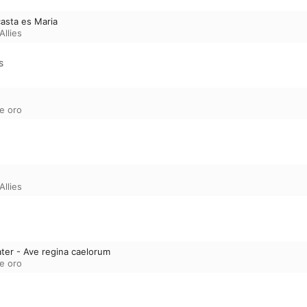
 casta es Maria
Allies
S
de oro
Allies
ter - Ave regina caelorum
de oro