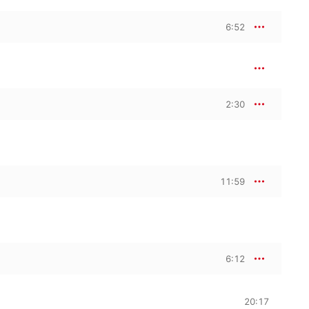
6:52
2:30
11:59
6:12
20:17