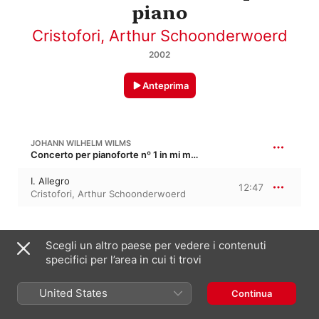
piano
Cristofori
,
Arthur Schoonderwoerd
2002
Anteprima
JOHANN WILHELM WILMS
Concerto per pianoforte nº 1 in mi maggiore, Op. 3
I. Allegro
12:47
Cristofori
,
Arthur Schoonderwoerd
WILMS: CONCERTO POUR LE CLAVECIN OU LE PIANOFORTE AVEC PLUSIEURS INSTRUMENTS IN E MAJOR, OP. 3
Scegli un altro paese per vedere i contenuti
specifici per l’area in cui ti trovi
II. Poco adagio
6:54
Cristofori
,
Arthur Schoonderwoerd
United States
Continua
JOHANN WILHELM WILMS