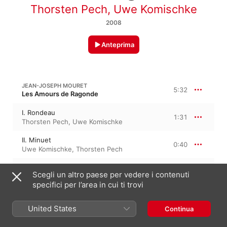
Thorsten Pech
,
Uwe Komischke
2008
Anteprima
JEAN-JOSEPH MOURET
5:32
Les Amours de Ragonde
I. Rondeau
1:31
Thorsten Pech
,
Uwe Komischke
II. Minuet
0:40
Uwe Komischke
,
Thorsten Pech
III. Air
3:20
Scegli un altro paese per vedere i contenuti
Uwe Komischke
,
Thorsten Pech
specifici per l’area in cui ti trovi
MOURET: FANFARES ET SIMPHONIES, M 4010
United States
Continua