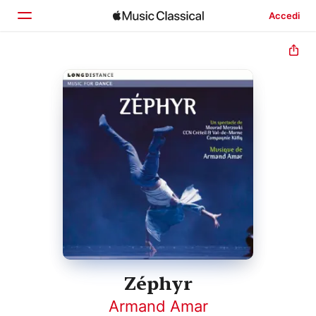
Accedi
Home
Scopri
Cerca
Zéphyr
Armand Amar