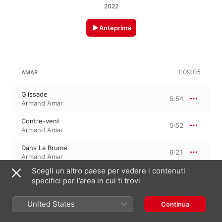
2022
Anteprima
1:09:05
AMAR
Glissade
5:54
Armand Amar
Contre-vent
5:52
Armand Amar
Dans La Brume
6:21
Armand Amar
Scegli un altro paese per vedere i contenuti
Les Lanternes
7:17
specifici per l’area in cui ti trovi
Armand Amar
05 Les Helices
United States
Continua
5:51
Armand Amar