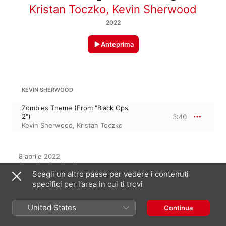
Kristan Toczko
,
Kevin Sherwood
2022
Anteprima
KEVIN SHERWOOD
Zombies Theme (From "Black Ops
2")
3:40
Kevin Sherwood
,
Kristan Toczko
8 aprile 2022

1 traccia, 3 minuti

Scegli un altro paese per vedere i contenuti
℗ 2022 Leaf Music Distribution
specifici per l’area in cui ti trovi
ETICHETTA
Leaf Music Distribution
United States
Continua