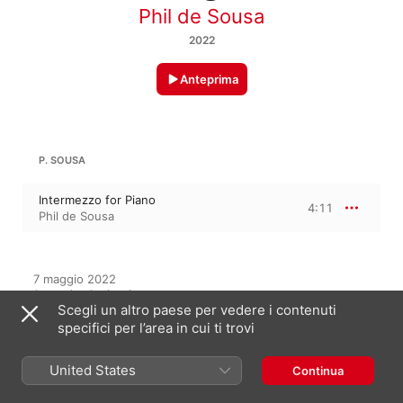
Phil de Sousa
2022
Anteprima
P. SOUSA
Intermezzo for Piano
4:11
Phil de Sousa
7 maggio 2022

1 traccia, 4 minuti

Scegli un altro paese per vedere i contenuti
℗ 2022 Phillip Neves de Sousa
specifici per l’area in cui ti trovi
United States
Continua
In questo album