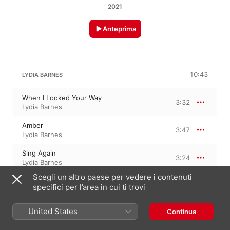
2021
Anteprima
10:43
LYDIA BARNES
When I Looked Your Way
3:32
Lydia Barnes
Amber
3:47
Lydia Barnes
Sing Again
3:24
Lydia Barnes
Scegli un altro paese per vedere i contenuti
specifici per l’area in cui ti trovi
3 dicembre 2021

3 tracce, 10 minuti

United States
Continua
℗ 2021 Lydia Barnes