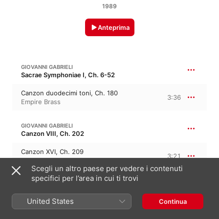
1989
Anteprima
GIOVANNI GABRIELI
Sacrae Symphoniae I, Ch. 6-52
Canzon duodecimi toni, Ch. 180
3:36
Empire Brass
GIOVANNI GABRIELI
Canzon VIII, Ch. 202
Canzon XVI, Ch. 209
3:21
Empire Brass
Scegli un altro paese per vedere i contenuti
specifici per l’area in cui ti trovi
GIOVANNI GABRIELI
Canzoni et Sonate
United States
Continua
Canzon XIV, Ch. 207
3:05