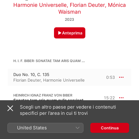
Harmonie Universelle
,
Florian Deuter
,
Mónica
Waisman
2023
Anteprima
H. I. F. BIBER: SONATAE TAM ARIS QUAM AULIS SERVIENTES
Duo No. 10, C. 135
0:53
Florian Deuter
,
Harmonie Universelle
HEINRICH IGNAZ FRANZ VON BIBER
15:22
Sonatae tam aris quam aulis servientes
Scegli un altro paese per vedere i contenuti
Sonata No. 1 a otto, C. 114
specifici per l’area in cui ti trovi
4:53
Florian Deuter
,
Harmonie Universelle
United States
Continua
Sonata No. 2 a sei, C. 115
4:25
Florian Deuter
,
Harmonie Universelle