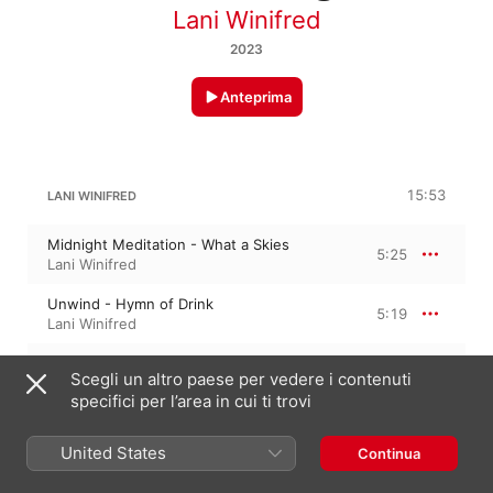
Lani Winifred
2023
Anteprima
15:53
LANI WINIFRED
Midnight Meditation - What a Skies
5:25
Lani Winifred
Unwind - Hymn of Drink
5:19
Lani Winifred
Whispering Wind - Pure Songbird
5:09
Scegli un altro paese per vedere i contenuti
Lani Winifred
specifici per l’area in cui ti trovi
United States
Continua
7 aprile 2023

3 tracce, 15 minuti
