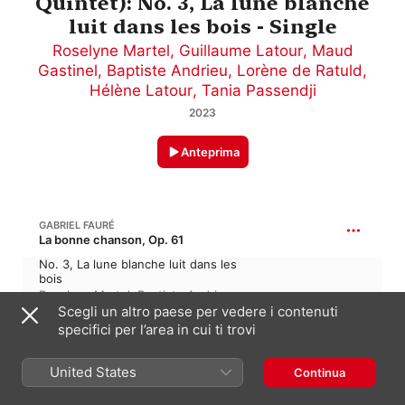
Quintet): No. 3, La lune blanche
luit dans les bois - Single
Roselyne Martel
,
Guillaume Latour
,
Maud
Gastinel
,
Baptiste Andrieu
,
Lorène de Ratuld
,
Hélène Latour
,
Tania Passendji
2023
Anteprima
GABRIEL FAURÉ
La bonne chanson, Op. 61
No. 3, La lune blanche luit dans les
bois
Roselyne Martel
,
Baptiste Andrieu
,
2:49
Lorène de Ratuld
,
Maud Gastinel
,
Scegli un altro paese per vedere i contenuti
Guillaume Latour
,
Hélène Latour
,
specifici per l’area in cui ti trovi
Tania Passendji
United States
Continua
2 giugno 2023
