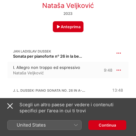
Nataša Veljković
2023
Anteprima
JAN LADISLAV DUSSEK
Sonata per pianoforte nº 26 in la bemolle maggiore, C 221, Op. 77, Op. 70, Op. 71 · “Le retour a Paris pour le forte-piano”
I. Allegro non troppo ed espressivo
9:48
Nataša Veljković
J. L. DUSSEK: PIANO SONATA NO. 26 IN A-FLAT MAJOR, OP. 64, C. 221 "LE RETOUR À PARIS"
13:48
II. Molto adagio con anima ed
Scegli un altro paese per vedere i contenuti
espressione
11:01
specifici per l’area in cui ti trovi
Nataša Veljković
III. Tempo di minuetto. Scherzo quasi
allegro
2:46
United States
Continua
Nataša Veljković