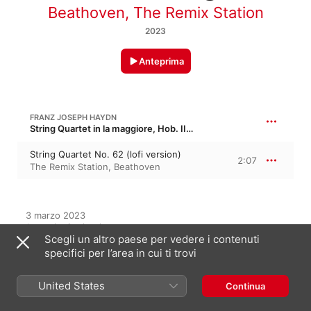
Beathoven
,
The Remix Station
2023
Anteprima
FRANZ JOSEPH HAYDN
String Quartet in la maggiore, Hob. III/60, Op. 55/1 · “Tost Quartets Set 2”
String Quartet No. 62 (lofi version)
2:07
The Remix Station
,
Beathoven
3 marzo 2023

1 traccia, 2 minuti

Scegli un altro paese per vedere i contenuti
℗ 2023 The Remix Station
specifici per l’area in cui ti trovi
United States
Continua
In questo album