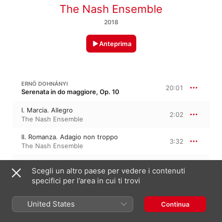
The Nash Ensemble
2018
Anteprima
ERNÖ DOHNÁNYI
20:01
Serenata in do maggiore, Op. 10
I. Marcia. Allegro
2:02
The Nash Ensemble
II. Romanza. Adagio non troppo
3:32
The Nash Ensemble
III. Scherzo. Vivace
4:27
Scegli un altro paese per vedere i contenuti
The Nash Ensemble
specifici per l’area in cui ti trovi
IV. Tema con variazioni. Andante con
moto
5:48
United States
The Nash Ensemble
Continua
V. Finale. Rondo
4:10