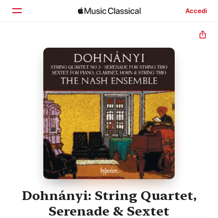
Accedi
Home
Scopri
Cerca
Dohnányi: String Quartet,
Serenade & Sextet