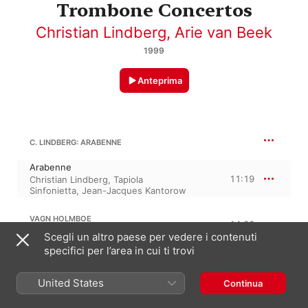
Trombone Concertos
Christian Lindberg
,
Arie van Beek
1999
Anteprima
C. LINDBERG: ARABENNE
Arabenne
11:19
Christian Lindberg
,
Tapiola
Sinfonietta
,
Jean-Jacques Kantorow
VAGN HOLMBOE
14:28
Concerto nº 12, M. 169, Op. 52
Scegli un altro paese per vedere i contenuti
Allegro moderato —
specifici per l’area in cui ti trovi
Christian Lindberg
,
Aalborg
5:32
Symphony Orchestra
,
Owain Arwel
United States
Hughes
Continua
II. Andante tranquillo
Christian Lindberg
,
Aalborg