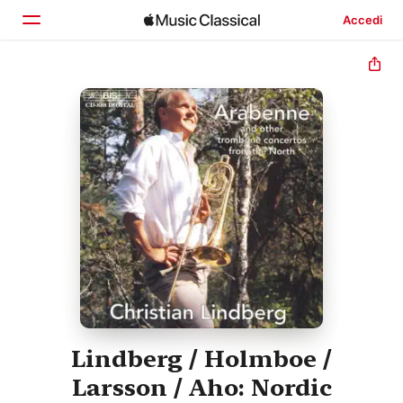
Accedi
Home
Scopri
Cerca
Lindberg / Holmboe /
Larsson / Aho: Nordic