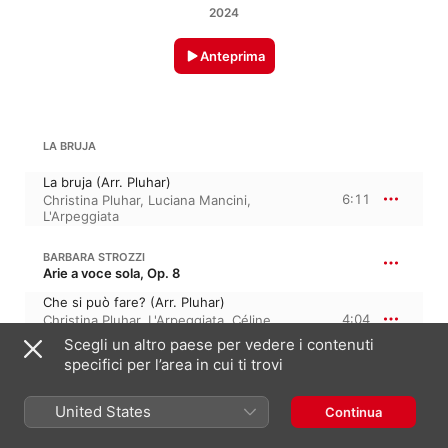
2024
Anteprima
LA BRUJA
La bruja (Arr. Pluhar)
6:11
Christina Pluhar
,
Luciana Mancini
,
L'Arpeggiata
BARBARA STROZZI
Arie a voce sola, Op. 8
Che si può fare? (Arr. Pluhar)
4:04
Christina Pluhar
,
L'Arpeggiata
,
Céline
Scheen
Scegli un altro paese per vedere i contenuti
specifici per l’area in cui ti trovi
LA LLORONA
United States
Continua
La llorona (Arr. Pluhar)
4:38
Vincenzo Capezzuto
,
L'Arpeggiata
,