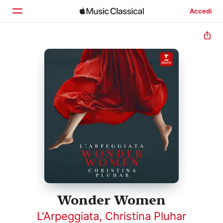
Accedi
Home
Scopri
Cerca
Wonder Women
L'Arpeggiata
,
Christina Pluhar