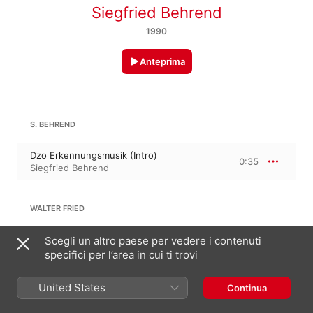
Siegfried Behrend
1990
Anteprima
S. BEHREND
Dzo Erkennungsmusik (Intro)
0:35
Siegfried Behrend
WALTER FRIED
Rhapsodie
Scegli un altro paese per vedere i contenuti
6:37
Siegfried Behrend
specifici per l’area in cui ti trovi
United States
Continua
WOLFGANG BAST