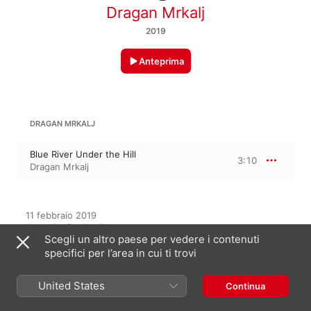
Dragan Mrkalj
2019
Anteprima
DRAGAN MRKALJ
Blue River Under the Hill
3:10
Dragan Mrkalj
11 febbraio 2019

1 traccia, 3 minuti

Scegli un altro paese per vedere i contenuti
℗ 2019 Dragan Mrkalj
specifici per l’area in cui ti trovi
United States
Continua
In questo album