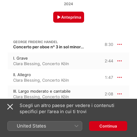
2024
Anteprima
GEORGE FRIDERIC HANDEL
8:30
Concerto per oboe nº 3 in sol minore, HWV 287
I. Grave
2:44
Clara Blessing
,
Concerto Köln
II. Allegro
1:47
Clara Blessing
,
Concerto Köln
III. Largo moderato e cantabile
2:08
Clara Blessing
,
Concerto Köln
Scegli un altro paese per vedere i contenuti
IV. Allegro
1:50
specifici per l’area in cui ti trovi
Concerto Köln
,
Clara Blessing
United States
Continua
GEORGE FRIDERIC HANDEL
Menuet in sol maggiore, HWV 422