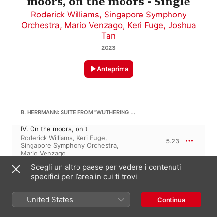
moors, on the moors - Single
Roderick Williams
,
Singapore Symphony
Orchestra
,
Mario Venzago
,
Keri Fuge
,
Joshua
Tan
2023
Anteprima
B. HERRMANN: SUITE FROM "WUTHERING HEIGHTS" (ARR. FOR SOPRANO, BARITONE, AND ORCHESTRA BY HANS SØRENSEN), ACT 1 SCENE 1
IV. On the moors, on t
Roderick Williams
,
Keri Fuge
,
5:23
Singapore Symphony Orchestra
,
Mario Venzago
Scegli un altro paese per vedere i contenuti
specifici per l’area in cui ti trovi
2 giugno 2023

1 traccia, 5 minuti

United States
℗ 2023 Chandos Records Ltd.
Continua
ETICHETTA