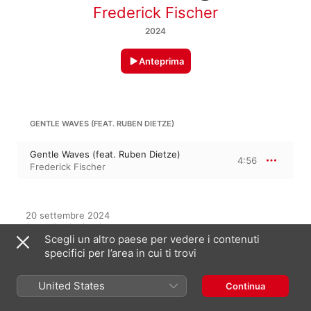
Frederick Fischer
2024
Anteprima
GENTLE WAVES (FEAT. RUBEN DIETZE)
Gentle Waves (feat. Ruben Dietze)
4:56
Frederick Fischer
20 settembre 2024

1 traccia, 4 minuti

Scegli un altro paese per vedere i contenuti
℗ 2024 Milch Musik
specifici per l’area in cui ti trovi
United States
Continua
In questo album