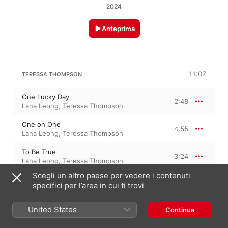
2024
Anteprima
11:07
TERESSA THOMPSON
One Lucky Day
2:48
Lana Leong
,
Teressa Thompson
One on One
4:55
Lana Leong
,
Teressa Thompson
To Be True
3:24
Lana Leong
,
Teressa Thompson
Scegli un altro paese per vedere i contenuti
specifici per l’area in cui ti trovi
9 ottobre 2024

3 tracce, 11 minuti

United States
Continua
℗ 2024 Lana Leong