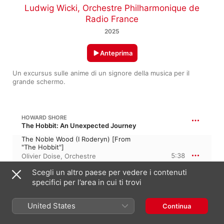
Ludwig Wicki
,
Orchestre Philharmonique de
Radio France
2025
Anteprima
Un excursus sulle anime di un signore della musica per il 
grande schermo.
HOWARD SHORE
The Hobbit: An Unexpected Journey
The Noble Wood (I Roderyn) [From
"The Hobbit"]
5:38
Olivier Doise
,
Orchestre
Philharmonique de Radio France
,
Scegli un altro paese per vedere i contenuti
Ludwig Wicki
specifici per l’area in cui ti trovi
HOWARD SHORE
30:32
The Lord of the Rings: The Fellowship of the Ring, “Il Signore degli Anelli: La Compagnia dell'Anello”
United States
Continua
Where the Shadows Lie (From "The
Lord of the Rings: The Fellowship of