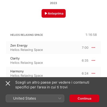
2023
Anteprima
1:16:58
HELIOS RELAXING SPACE
Zen Energy
7:00
Helios Relaxing Space
Clarity
6:35
Helios Relaxing Space
Harmony
6:24
Helios Relaxing Space
Scegli un altro paese per vedere i contenuti
Blooming Lotus
7:43
specifici per l’area in cui ti trovi
Helios Relaxing Space
Introspection
United States
Continua
6:58
Helios Relaxing Space