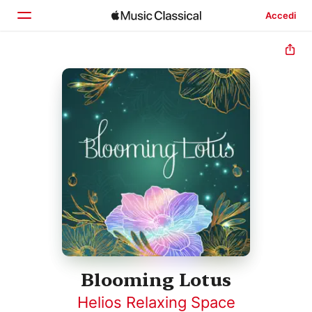
Accedi
Home
Scopri
Cerca
Blooming Lotus
Helios Relaxing Space