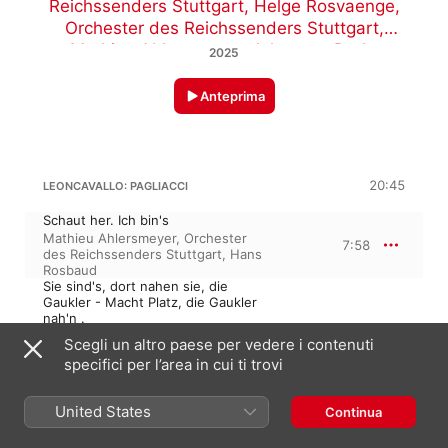
Reichssenders Stuttgart
,
Helge Rosvaenge
,
Orchester des Reichssenders Stuttgart
,
Mathieu Ahlersmeyer
,
Johannes Draht
2025
Anteprima
20:45
LEONCAVALLO: PAGLIACCI
Schaut her. Ich bin's
Mathieu Ahlersmeyer
,
Orchester
7:58
des Reichssenders Stuttgart
,
Hans
Rosbaud
Sie sind's, dort nahen sie, die
Gaukler - Macht Platz, die Gaukler
nah'n .
2:59
Chor des Reichssenders Stuttgart
,
Scegli un altro paese per vedere i contenuti
Hans Rosbaud
,
Helge Rosvaenge
,
specifici per l’area in cui ti trovi
Orchester des Reichssenders
Stuttgart
Ein herrliches Schauspiel
United States
Continua
Chor des Reichssenders Stuttgart
,
Hans Rosbaud
,
Mathieu
2:44