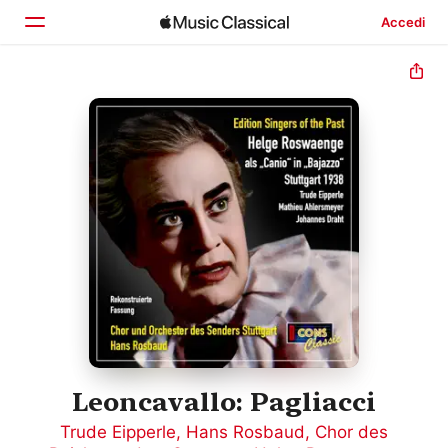
Accedi
Home
Scopri
Cerca
Leoncavallo: Pagliacci
Trude Eipperle
,
Hans Rosbaud
,
Chor des