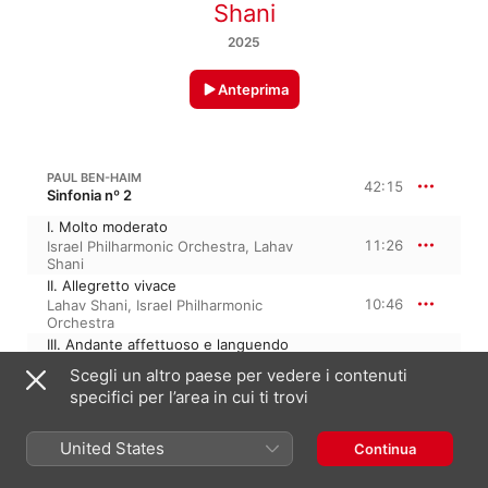
Shani
2025
Anteprima
PAUL BEN-HAIM
42:15
Sinfonia nº 2
I. Molto moderato
11:26
Israel Philharmonic Orchestra
,
Lahav
Shani
II. Allegretto vivace
10:46
Lahav Shani
,
Israel Philharmonic
Orchestra
III. Andante affettuoso e languendo
8:43
Israel Philharmonic Orchestra
,
Lahav
Scegli un altro paese per vedere i contenuti
Shani
specifici per l’area in cui ti trovi
IV. Allegro deciso
11:18
Israel Philharmonic Orchestra
,
Lahav
Shani
United States
Continua