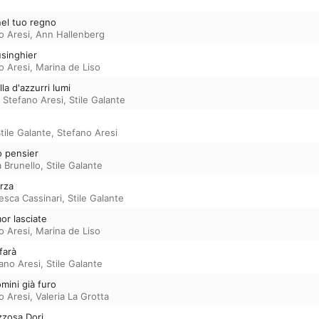
nel tuo regno
o Aresi
,
Ann Hallenberg
usinghier
o Aresi
,
Marina de Liso
la d'azzurri lumi
,
Stefano Aresi
,
Stile Galante
tile Galante
,
Stefano Aresi
o pensier
a Brunello
,
Stile Galante
rza
esca Cassinari
,
Stile Galante
or lasciate
o Aresi
,
Marina de Liso
farà
ano Aresi
,
Stile Galante
mini già furo
o Aresi
,
Valeria La Grotta
zzosa Dori