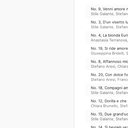
No. 9, Venni amore 
Stile Galante
,
Stefan
No. 3, D'un visetto l
Stile Galante
,
Stefan
No. 4, La bionda Euril
Anastasia Terranova
No. 19, Si ride amore
Giuseppina Bridelli
,
S
No. 8, Affannoso mi
Stefano Aresi
,
Chiar
No. 20, Con dolce fo
Stefano Aresi
,
Franc
No. 18, Compagni am
Stile Galante
,
Stefan
No. 12, Dorilla e che 
Chiara Brunello
,
Stef
No. 15, Due grand'uo
Stile Galante
,
Stefan
No. 14, Sì beviam ve