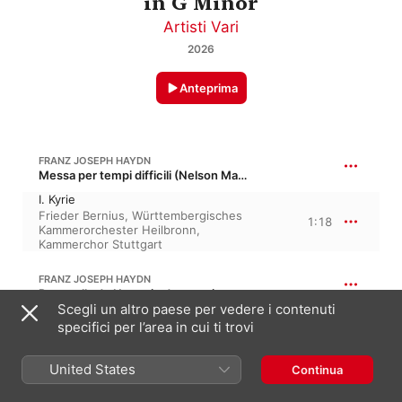
in G Minor
Artisti Vari
2026
Anteprima
FRANZ JOSEPH HAYDN
Messa per tempi difficili (Nelson Mass) in re minore, Hob. XXII/11 · “Missa in Angustiis (Nelson Mass)”
I. Kyrie
Frieder Bernius
,
Württembergisches
1:18
Kammerorchester Heilbronn
,
Kammerchor Stuttgart
FRANZ JOSEPH HAYDN
Pastorella de Nocte in do maggiore, Hob. XXIIIc/C19 · “Gloria”
Scegli un altro paese per vedere i contenuti
II. Gloria
specifici per l’area in cui ti trovi
Kammerchor Stuttgart
,
1:39
Württembergisches
Kammerorchester Heilbronn
,
Frieder
United States
Continua
Bernius