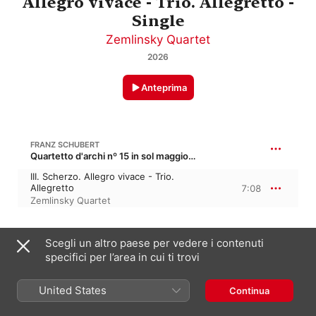
Allegro vivace - Trio. Allegretto -
Single
Zemlinsky Quartet
2026
Anteprima
FRANZ SCHUBERT
Quartetto d'archi nº 15 in sol maggiore, D 887, Op. posth161
III. Scherzo. Allegro vivace - Trio.
Allegretto
7:08
Zemlinsky Quartet
Scegli un altro paese per vedere i contenuti
10 aprile 2026

specifici per l’area in cui ti trovi
1 traccia, 7 minuti

℗ 2026 Evil Penguin Classic
United States
Continua
ETICHETTA
Evil Penguin Records