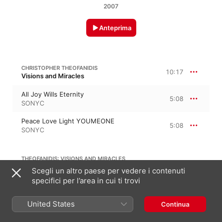
2007
Anteprima
CHRISTOPHER THEOFANIDIS
10:17
Visions and Miracles
All Joy Wills Eternity
5:08
SONYC
Peace Love Light YOUMEONE
5:08
SONYC
THEOFANIDIS: VISIONS AND MIRACLES
Scegli un altro paese per vedere i contenuti
specifici per l’area in cui ti trovi
I Add Brilliance to the Sun
5:20
SONYC
United States
Continua
PAUL MORAVEC
Morph