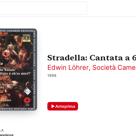
Stradella: Cantata a 6
Edwin Löhrer
,
Società Camer
1998
Anteprima
LA
maggiore