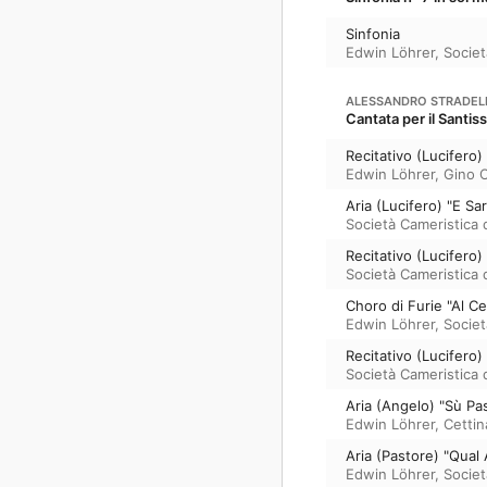
Sinfonia
Edwin Löhrer
,
Societ
ALESSANDRO STRADEL
Cantata per il Santi
Recitativo (Lucifero)
Edwin Löhrer
,
Gino O
Aria (Lucifero) "E Sa
Società Cameristica 
Recitativo (Lucifero
Società Cameristica 
Choro di Furie "Al Ce
Edwin Löhrer
,
Societ
Recitativo (Lucifero) 
Società Cameristica 
Aria (Angelo) "Sù Pas
Edwin Löhrer
,
Cettin
Aria (Pastore) "Qual
Edwin Löhrer
,
Societ