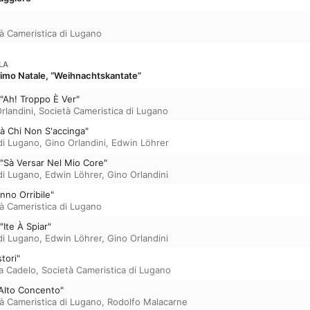
à Cameristica di Lugano
LA
ssimo Natale, “Weihnachtskantate”
 "Ah! Troppo È Ver"
rlandini
,
Società Cameristica di Lugano
rà Chi Non S'accinga"
di Lugano
,
Gino Orlandini
,
Edwin Löhrer
) "Sà Versar Nel Mio Core"
di Lugano
,
Edwin Löhrer
,
Gino Orlandini
nno Orribile"
à Cameristica di Lugano
"Ite À Spiar"
di Lugano
,
Edwin Löhrer
,
Gino Orlandini
tori"
a Cadelo
,
Società Cameristica di Lugano
 Alto Concento"
à Cameristica di Lugano
,
Rodolfo Malacarne