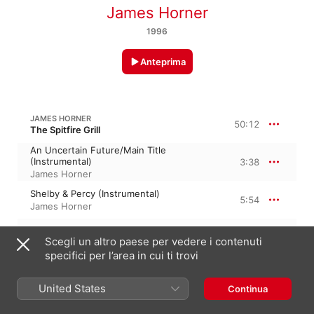
James Horner
1996
Anteprima
JAMES HORNER
50:12
The Spitfire Grill
An Uncertain Future/Main Title
(Instrumental)
3:38
James Horner
Shelby & Percy (Instrumental)
5:54
James Horner
Hannah's Fall (Instrumental)
1:58
Scegli un altro paese per vedere i contenuti
James Horner
specifici per l’area in cui ti trovi
The Mystery of the Night
(Instrumental)
1:21
United States
James Horner
Continua
Open for Business (Instrumental)
2:24