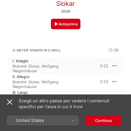
Slokar
2008
Anteprima
12:38
H. MEYER: SONATA IN C-MOLL
I. Adagio
5:22
Branimir Slokar
,
Wolfgang
Wagenhäuser
II. Allegro
2:23
Branimir Slokar
,
Wolfgang
Wagenhäuser
III. Largo
3:10
Branimir Slokar
,
Wolfgang
Scegli un altro paese per vedere i contenuti
Wagenhäuser
specifici per l’area in cui ti trovi
IV. Marcia
1:42
Wolfgang Wagenhäuser
,
Branimir
Slokar
United States
Continua