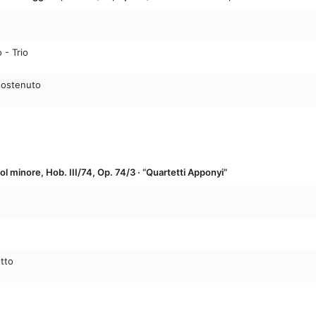
 - Trio
 sostenuto
sol minore, Hob. III/74, Op. 74/3 · “Quartetti Apponyi”
etto