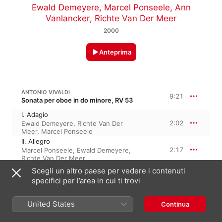
Ewald Demeyere
,
Marcel Ponseele
,
Ann
Vanlancker
,
Richte Van Der Meer
2000
Anteprima
ANTONIO VIVALDI
9:21
Sonata per oboe in do minore, RV 53
I. Adagio
2:02
Ewald Demeyere
,
Richte Van Der
Meer
,
Marcel Ponseele
II. Allegro
2:17
Marcel Ponseele
,
Ewald Demeyere
,
Richte Van Der Meer
III. Andante
Scegli un altro paese per vedere i contenuti
2:58
Ewald Demeyere
,
Richte Van Der
specifici per l’area in cui ti trovi
Meer
,
Marcel Ponseele
IV. Allegro
2:02
United States
Marcel Ponseele
,
Richte Van Der
Continua
Meer
,
Ewald Demeyere