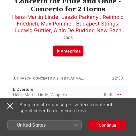
Concerto for Flute and Oboe -
Concerto for 2 Horns
Hans-Martin Linde
,
Laszlo Parkanyi
,
Reinhold
Friedrich
,
Max Pommer
,
Budapest Strings
,
Ludwig Güttler
,
Alain De Rudder
,
New Bach
Collegium Musicum Leipzig
,
Helmut Hucke
,
2005
Cappella Coloniensis
,
Lehel Rónai
,
Zoltán
Varga
,
Lajos Lencsés
,
Günther Höller
,
Aladar
Anteprima
Tuske
,
Kurt Sandau
J. F. FASCH: CONCERTO A 2 IN B FLAT MAJOR
22:30
I. Overture
6:46
Hans-Martin Linde
,
Cappella
Coloniensis
Scegli un altro paese per vedere i contenuti
II. Air
specifici per l’area in cui ti trovi
2:09
Cappella Coloniensis
,
Hans-Martin
Linde
III. Bourree
United States
Continua
1:36
Hans-Martin Linde
,
Cappella
Coloniensis