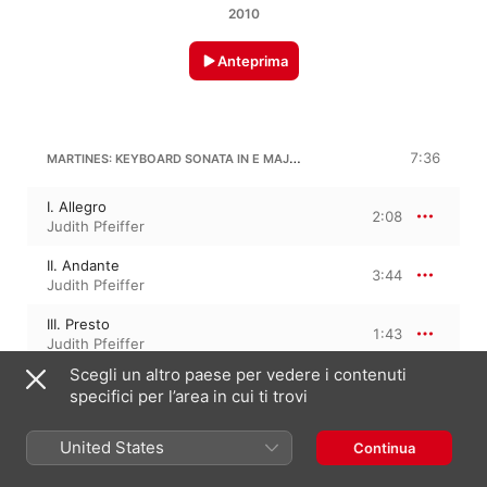
2010
Anteprima
MARTINES: KEYBOARD SONATA IN E MAJOR
7:36
I. Allegro
2:08
Judith Pfeiffer
II. Andante
3:44
Judith Pfeiffer
III. Presto
1:43
Judith Pfeiffer
Scegli un altro paese per vedere i contenuti
specifici per l’area in cui ti trovi
JOSEPHA BARBARA VON AUERNHAMMER: 6 VARIATIONS SUR UN THEME HONGROIS
6:26
United States
Continua
Theme
0:47
Judith Pfeiffer