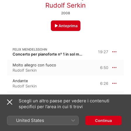
Rudolf Serkin
2008
Anteprima
FELIX MENDELSSOHN
19:27
Concerto per pianoforte nº 1 in sol minore, Op. 25
Molto allegro con fuoco
6:50
Rudolf Serkin
Andante
6:26
Rudolf Serkin
Presto.Molto allegro e vivace
6:11
Scegli un altro paese per vedere i contenuti
Rudolf Serkin
specifici per l’area in cui ti trovi
FELIX MENDELSSOHN
United States
Continua
Allegro in la minore, MWV U 28