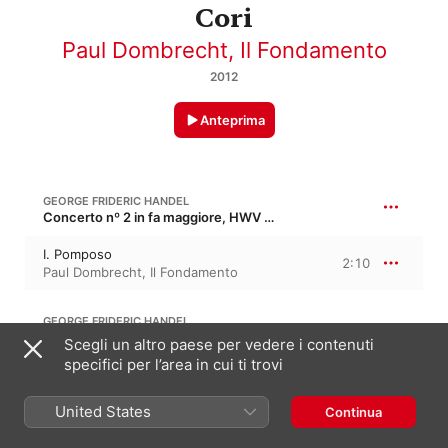
Cori
Paul Dombrecht
,
Il Fondamento
2012
Anteprima
GEORGE FRIDERIC HANDEL
Concerto nº 2 in fa maggiore, HWV 333 · “Concerti a due Cori”
I. Pomposo
2:10
Paul Dombrecht
,
Il Fondamento
GEORGE FRIDERIC HANDEL
Concerto Grosso nº 2 in fa maggiore, HWV 320, Op. 6/2
Scegli un altro paese per vedere i contenuti
specifici per l’area in cui ti trovi
II. Allegro
2:01
Paul Dombrecht
,
Il Fondamento
United States
Continua
GEORGE FRIDERIC HANDEL